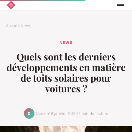
Accueil
›
News
NEWS
Quels sont les derniers
développements en matière
de toits solaires pour
voitures ?
Damien
19 janvier 2024
7 min de lecture
D