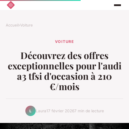
Accueil
›
Voiture
VOITURE
Découvrez des offres
exceptionnelles pour l'audi
a3 tfsi d'occasion à 210
€/mois
Laura
17 février 2026
7 min de lecture
L