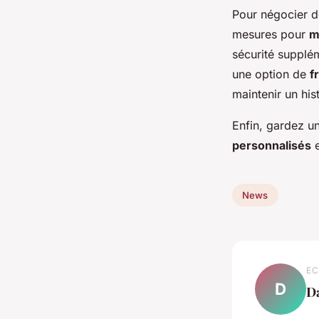
Pour négocier d
mesures pour
m
sécurité supplé
une option de
f
maintenir un his
Enfin, gardez u
personnalisés
e
News
EC
D
D