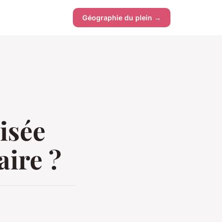
Géographie du plein →
isée
aire ?