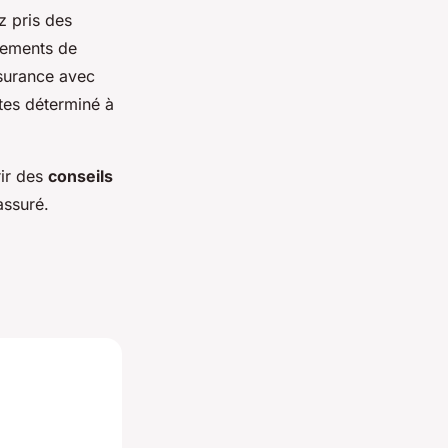
z pris des
ipements de
surance avec
tes déterminé à
rir des
conseils
ssuré.