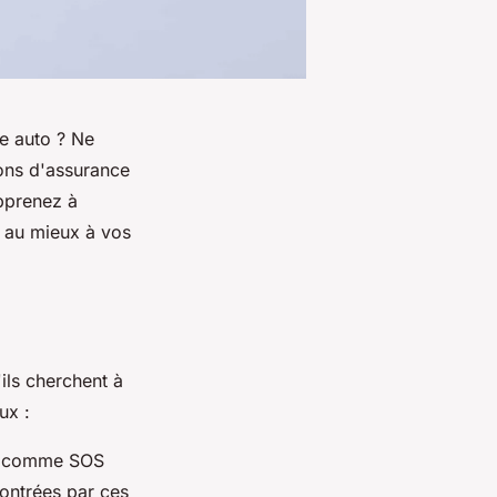
ce auto ? Ne
ons d'assurance
apprenez à
a au mieux à vos
ils cherchent à
ux :
s comme SOS
contrées par ces