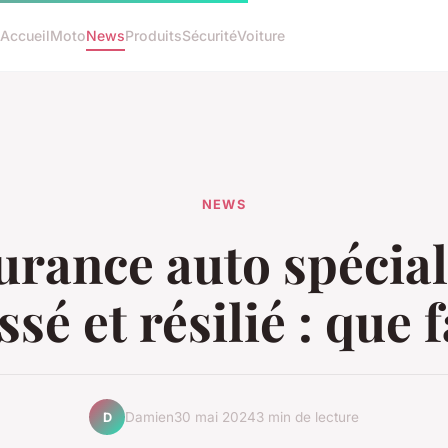
Accueil
Moto
News
Produits
Sécurité
Voiture
NEWS
urance auto spécial
sé et résilié : que f
Damien
30 mai 2024
3 min de lecture
D