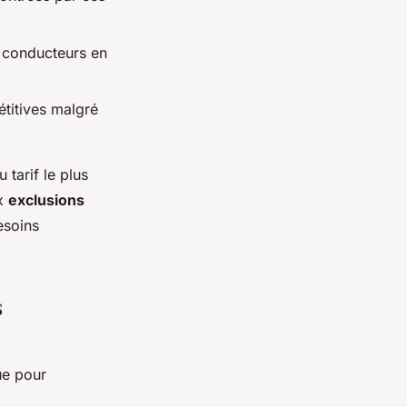
s conducteurs en
étitives malgré
 tarif le plus
x
exclusions
esoins
s
ue pour