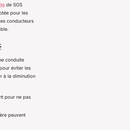
ite
de SOS
ptée pour les
 les conducteurs
able.
é
ne conduite
pour éviter les
 à la diminution
nt pour ne pas
tière peuvent