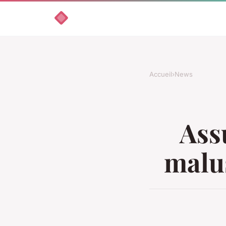
Accueil
›
News
Ass
malus